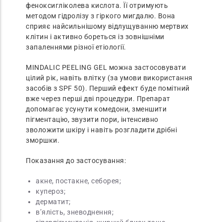
феноксигліколева кислота. Її отримують
методом гідролізу з гіркого мигдалю. Вона
сприяє найсильнішому відлущуванню мертвих
клітин і активно бореться із зовнішніми
запаленнями різної етіології.
MINDALIC PEELING GEL можна застосовувати
цілий рік, навіть влітку (за умови використання
засобів з SPF 50). Перший ефект буде помітний
вже через перші дві процедури. Препарат
допомагає усунути комедони, зменшити
пігментацію, звузити пори, інтенсивно
зволожити шкіру і навіть розгладити дрібні
зморшки.
Показання до застосування:
акне, постакне, себорея;
купероз;
дерматит;
в’ялість, зневоднення;