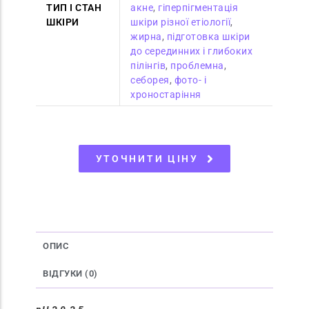
ТИП І СТАН
акне
,
гіперпігментація
ШКІРИ
шкіри різної етіології
,
жирна
,
підготовка шкіри
до серединних і глибоких
пілінгів
,
проблемна
,
себорея
,
фото- і
хроностаріння
УТОЧНИТИ ЦІНУ
ОПИС
ВІДГУКИ (0)