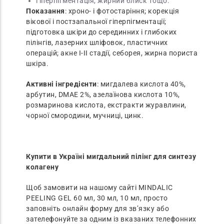
гіперпігментація, жирний блиск тощо.
Показання
: хроно- і фотостаріння; корекція
вікової і постзапальної гіперпігментації;
підготовка шкіри до серединних і глибоких
пілінгів, лазерних шліфовок, пластичних
операцій; акне I-II стадії, себорея, жирна пориста
шкіра.
Активні
інгредієнти
: мигдалева кислота 40%,
арбутин, DMAE 2%, азелаїнова кислота 10%,
розмаринова кислота, екстракти журавлини,
чорної смородини, мучниці, цинк.
Купити в Україні мигдальний пілінг для синтезу
колагену
Щоб замовити на нашому сайті MINDALIC
PEELING GEL 60 мл, 30 мл, 10 мл, просто
заповніть онлайн форму для зв’язку або
зателефонуйте за одним із вказаних телефонних