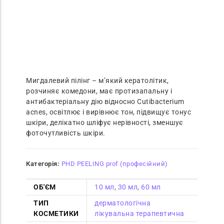
Мигдалевий пілінг – м’який кератолітик,
розчиняє комедони, має протизапальну і
антибактеріальну дію відносно Cutibacterium
acnes, освітлює і вирівнює тон, підвищує тонус
шкіри, делікатно шліфує нерівності, зменшує
фоточутливість шкіри.
Категорія:
PHD PEELING prof (професійний)
ОБ'ЄМ
10 мл
,
30 мл
,
60 мл
ТИП
дерматологічна
КОСМЕТИКИ
лікувальна терапевтична