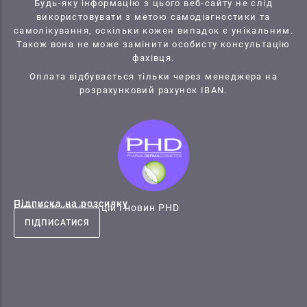
Будь-яку інформацію з цього веб-сайту не слід
використовувати з метою самодіагностики та
самолікування, оскільки кожен випадок є унікальним.
Також вона не може замінити особисту консультацію
фахівця.
Оплата відбувається тільки через менеджера на
розрахунковий рахунок IBAN.
Підписка на розсилку
Будьте в курсі акцій і новин PHD
ПІДПИСАТИСЯ