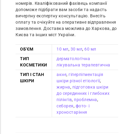
номерів. Кваліфікований фахівець компанії
допоможе підібрати вам засоби та надасть
вичерпну експертну консультацію. Внесіть
оплату та очікуйте на оперативне відправлення
замовлення. Доставка можлива до Харкова, до
Києва та інших міст України.
ОБ'ЄМ
10 мл
,
30 мл
,
60 мл
ТИП
дерматологічна
КОСМЕТИКИ
лікувальна терапевтична
ТИП І СТАН
акне
,
гіперпігментація
ШКІРИ
шкіри різної етіології
,
жирна
,
підготовка шкіри
до серединних і глибоких
пілінгів
,
проблемна
,
себорея
,
фото- і
хроностаріння