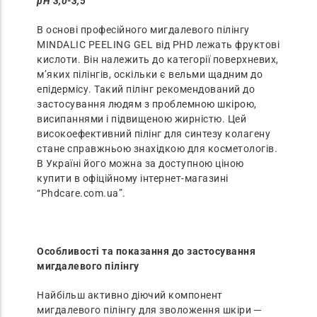
рН 3,0-3,5
В основі професійного мигдалевого пілінгу
MINDALIC PEELING GEL від PHD лежать фруктові
кислоти. Він належить до категорії поверхневих,
м’яких пілінгів, оскільки є вельми щадним до
епідермісу. Такий пілінг рекомендований до
застосування людям з проблемною шкірою,
висипаннями і підвищеною жирністю. Цей
високоефективний пілінг для синтезу колагену
стане справжньою знахідкою для косметологів.
В Україні його можна за доступною ціною
купити в офіційному інтернет-магазині
“Phdcare.com.ua”.
Особливості та показання до застосування
мигдалевого пілінгу
Найбільш активно діючий компонент
мигдалевого пілінгу для зволоження шкіри ─