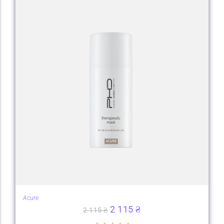
Acure
2 115
₴
2 115
₴