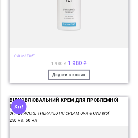
CALMAFINE
1 980
₴
1 980
₴
Додати в кошик
ВІДНОВЛЮВАЛЬНИЙ КРЕМ ДЛЯ ПРОБЛЕМНОЇ
ШКІРИ
Хіт!
SPF-20 ACURE THERAPEUTIC CREAM UVA & UVB prof
250 мл, 50 мл