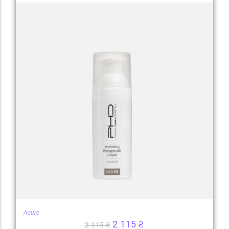
Acure
2 115
₴
2 115
₴