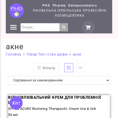
PHD Pharma Dermacosmetics
ЛІКУВАЛЬНА ІЗРАЇЛЬСЬКА ПРОФЕСІЙНА
КОСМЕЦЕВТИКА
ПРЕПАРАТИ
КОСМЕЦЕВТИКИ PHD
акне
СЕМІНАРИ
Головна
>
Товар Тип і стан шкіри
>
акне
Фільтр
ВІДНОВЛЮВАЛЬНИЙ КРЕМ ДЛЯ ПРОБЛЕМНОЇ
ШКІРИ
Хіт!
SPF-20 ACURE Restoring Therapeutic Cream Uva & Uvb
50 мл