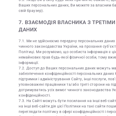
Ваших персональних даних, Ви можете за власним ба
свій браузер).
7. ВЗАЄМОДІЯ ВЛАСНИКА З ТРЕТІ
ДАНИХ
7.1. Ми не здійснюємо передачу персональних даних 
чинного законодавства України, на прохання суб’єкт
Політиці. Ми розуміємо, що особиста інформація є цін
немайнових прав будь-якої фізичної особи, тому вжи
інформації.
7.2. Доступ до Ваших персональних даних можуть мат
забезпечення конфіденційності персональних даних К
підтримки і адміністрування Сайту, інші послуги, пов
уповноважені працівники та/або треті сторони на пі
дотримуватись усіх вимог чинного законодавства Ук
конфіденційності.
7.3. На Сайті можуть бути посилання на інші веб-сай
на інші веб-сайти дія цієї Політики на такі сайти по
переглядати політику в сфері конфіденційності і пер