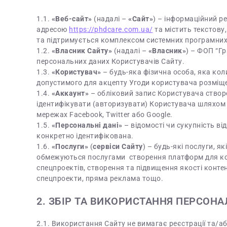
1.1.
«Веб-сайт»
(надалі –
«Сайт»
) – інформаційний ре
адресою
https://phdcare.com.ua/
та містить текстову,
та підтримується комплексом системних програмних
1.2.
«Власник Сайту»
(надалі –
«Власник»
) – ФОП “Г
персональних даних Користувачів Сайту.
1.3.
«Користувач»
– будь-яка фізична особа, яка кол
допустимого для акцепту Угоди користувача розміщено
1.4.
«Аккаунт»
– обліковий запис Користувача створе
ідентифікувати (авторизувати) Користувача шляхом 
мережах Facebook, Twitter або Google.
1.5.
«Персональні дані»
– відомості чи сукупність в
конкретно ідентифікована.
1.6.
«Послуги»
(
сервіси Сайту
) – будь-які послуги, я
обмежуються послугами створення платформ для кому
спецпроектів, створення та підвищення якості контен
спецпроекти, пряма реклама тощо.
2. ЗБІР ТА ВИКОРИСТАННЯ ПЕРСОН
2.1. Використання Сайту не вимагає реєстрації та/а