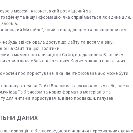
сурс в мережі Інтернет, який розміщений за
 графічну та іншу інформацію, яка сприймається як єдине ціле,
 засобів.
рановський Михайло”, який є володільцем та розпорядником
и-небудь здійснювала доступ до Сайту та досягла віку,
ї на Сайті та цієї Політики.
ний в момент авторизації на Сайті, що дозволяє Власнику
використання облікового запису Користувача в соціальних
ідомостей про Користувача, яка ідентифікована або може бути
кі пропонуються на Сайті Власника та включають у себе, але не
нікації з бізнесом та нових форматів матеріалів та
ту для читачів Користувачів, відео продакшн, галузеві
АЛЬНИ ДАНИХ
бо авторизації та безпосереднього надання персональних даних