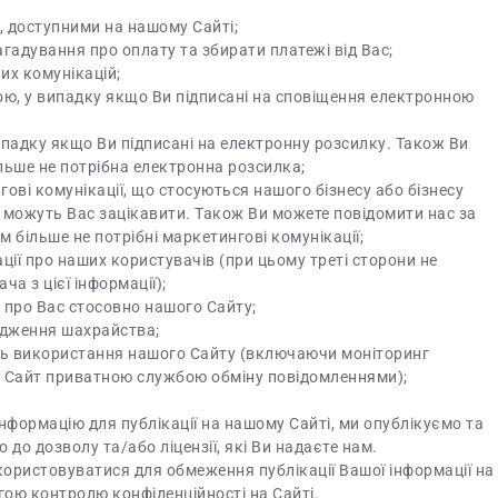
, доступними на нашому Сайті;
гадування про оплату та збирати платежі від Вас;
их комунікацій;
ю, у випадку якщо Ви підписані на сповіщення електронною
ипадку якщо Ви підписані на електронну розсилку. Також Ви
льше не потрібна електронна розсилка;
ві комунікації, що стосуються нашого бізнесу або бізнесу
ку, можуть Вас зацікавити. Також Ви можете повідомити нас за
м більше не потрібні маркетингові комунікації;
ції про наших користувачів (при цьому треті сторони не
а з цієї інформації);
о про Вас стосовно нашого Сайту;
редження шахрайства;
ють використання нашого Сайту (включаючи моніторинг
 Сайт приватною службою обміну повідомленнями);
формацію для публікації на нашому Сайті, ми опублікуємо та
до дозволу та/або ліцензії, які Ви надаєте нам.
користовуватися для обмеження публікації Вашої інформації на
гою контролю конфіденційності на Сайті.