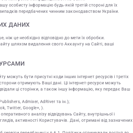
ашу особисту інформацію будь-якій третій стороні для їх
м випадків передбачених чинним законодавством України.
НИХ ДАНИХ
е, ніж це необхідно відповідно до мети їх обробки.
 Сайту шляхом видалення свого Аккаунту на Сайті, ваші
СУРСАМИ
йту можуть бути присутні коди інших інтернет ресурсів і третіх
ті сторони отримують Ваші дані. Ці інтернет-ресурси можуть
двідали ці сторінки, а також іншу інформацію, яку передає Ваш
blishers, Admixer, AdRiver та ін.);
, Twitter, Google+, ).
 оперативного аналізу відвідувань Сайту, внутрішньої і
глядів, активності Користувачів. Дані, отримані від зазначених
б сервіси передбачені у п.6.1. Політики отримували доступ до