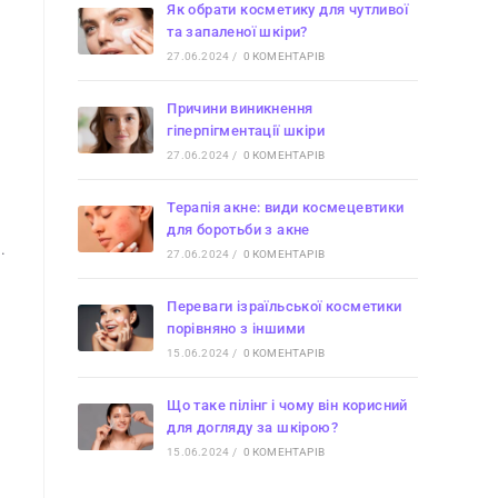
Як обрати косметику для чутливої
та запаленої шкіри?
27.06.2024
/
0 КОМЕНТАРІВ
Причини виникнення
гіперпігментації шкіри
27.06.2024
/
0 КОМЕНТАРІВ
Терапія акне: види космецевтики
для боротьби з акне
.
27.06.2024
/
0 КОМЕНТАРІВ
Переваги ізраїльської косметики
порівняно з іншими
15.06.2024
/
0 КОМЕНТАРІВ
Що таке пілінг і чому він корисний
для догляду за шкірою?
15.06.2024
/
0 КОМЕНТАРІВ