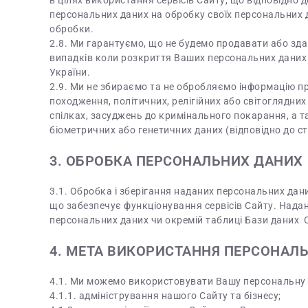
в цілях використання сервісів Сайту, що відповідно 
персональних даних на обробку своїх персональних д
обробки.
2.8. Ми гарантуємо, що не будемо продавати або зда
випадків коли розкриття Ваших персональних даних
України.
2.9. Ми не збираємо та не обробляємо інформацію пр
походження, політичних, релігійних або світоглядних
спілках, засуджень до кримінального покарання, а т
біометричних або генетичних даних (відповідно до ст
3. ОБРОБКА ПЕРСОНАЛЬНИХ ДАНИХ
3.1. Обробка і зберігання наданих персональних дан
що забезпечує функціонування сервісів Сайту. Надан
персональних даних чи окремій таблиці Бази даних 
4. МЕТА ВИКОРИСТАННЯ ПЕРСОНАЛ
4.1. Ми можемо використовувати Вашу персональну 
4.1.1. адміністрування нашого Сайту та бізнесу;