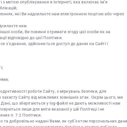
і з метою опублікування в Інтернеті, яка включає ім’я
блікацій;
мленнях, які Ви надсилаєте нам електронною поштою або через
адсилаєте нам.
ншої особи, Ви повинні отримати згоду цієї особи як на
ції відповідно до цієї Політики.
ся з’єднання, здійснюється доступ до даних на Сайті і
і;
теми;
дуктивності роботи Сайту, з міркувань безпеки, для
 захисту Сайту від можливих зовнішніх атак. Окрім цього, ми
Дані, що зберігаються у log-файлі не дають можливості нам
овуються лише для мети вказаної у цій Політиці і не
ених п. 7.2 Політики.
омо та добровільно надані Вами, як суб’єктом персональних дан