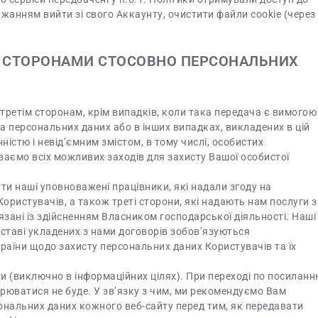
жанням вийти зі свого Аккаунту, очистити файли cookie (через
МИ СТОРОНАМИ СТОСОВНО ПЕРСОНАЛЬНИХ
третім сторонам, крім випадків, коли така передача є вимогою
а персональних даних або в інших випадках, викладених в цій
ністю і невід’ємним змістом, в тому числі, особистих
ваємо всіх можливих заходів для захисту Вашої особистої
и наші уповноважені працівники, які надали згоду на
ористувачів, а також треті сторони, які надають нам послуги з
’язані із здійсненням Власником господарської діяльності. Наші
дставі укладених з нами договорів зобов’язуються
раїни щодо захисту персональних даних Користувачів та їх
ти (виключно в інформаційних цілях). При переході по посилан
ширюватися не буде. У зв’язку з чим, ми рекомендуємо Вам
сональних даних кожного веб-сайту перед тим, як передавати