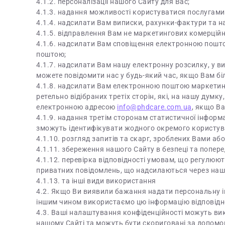
4.1.2. персоналізації нашого Сайту для Вас;
4.1.3. надання можливості користуватися послугами
4.1.4. надсилати Вам виписки, рахунки-фактури та на
4.1.5. відправлення Вам не маркетингових комерційн
4.1.6. надсилати Вам сповіщення електронною пошто
поштою;
4.1.7. надсилати Вам нашу електронну розсилку, у в
можете повідомити нас у будь-який час, якщо Вам бі
4.1.8. надсилати Вам електронною поштою маркетинго
ретельно відібраних третіх сторін, які, на нашу дум
електронною адресою
info@phdcare.com.ua
, якщо Ва
4.1.9. надання третім сторонам статистичної інформа
зможуть ідентифікувати жодного окремого користувач
4.1.10. розгляд запитів та скарг, зроблених Вами аб
4.1.11. збереження нашого Сайту в безпеці та попе
4.1.12. перевірка відповідності умовам, що регулю
приватних повідомлень, що надсилаються через наш
4.1.13. та інші види використання
4.2. Якщо Ви виявили бажання надати персональну ін
іншим чином використаємо цю інформацію відповідно 
4.3. Ваші налаштування конфіденційності можуть ви
нашому Сайті та можуть бути скориговані за допомо