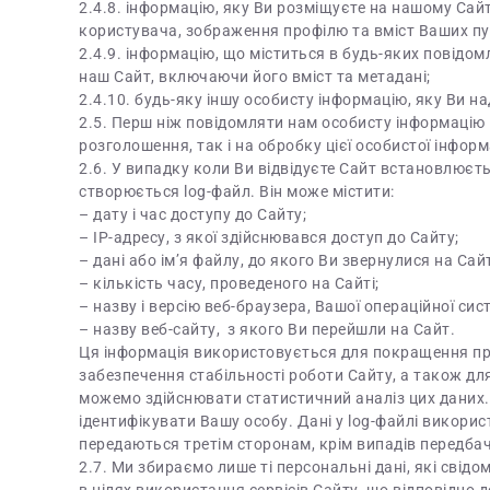
2.4.8. інформацію, яку Ви розміщуєте на нашому Сайт
користувача, зображення профілю та вміст Ваших пу
2.4.9. інформацію, що міститься в будь-яких повідо
наш Сайт, включаючи його вміст та метадані;
2.4.10. будь-яку іншу особисту інформацію, яку Ви н
2.5. Перш ніж повідомляти нам особисту інформацію і
розголошення, так і на обробку цієї особистої інформа
2.6. У випадку коли Ви відвідуєте Сайт встановлюєть
створюється log-файл. Він може містити:
– дату і час доступу до Сайту;
– IP-адресу, з якої здійснювався доступ до Сайту;
– дані або ім’я файлу, до якого Ви звернулися на Сайт
– кількість часу, проведеного на Сайті;
– назву і версію веб-браузера, Вашої операційної сис
– назву веб-сайту, з якого Ви перейшли на Сайт.
Ця інформація використовується для покращення про
забезпечення стабільності роботи Сайту, а також для
можемо здійснювати статистичний аналіз цих даних. 
ідентифікувати Вашу особу. Дані у log-файлі використ
передаються третім сторонам, крім випадів передбач
2.7. Ми збираємо лише ті персональні дані, які свід