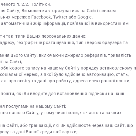
ченого п. 2.2. Політики.
ання Сайту, Ви можете авторизуватись на Сайті шляхом
ьних мережах Facebook, Twitter або Google.
автоматичний збір інформації, пов’язаної із використанням
ти такі типи Ваших персональних даних:
адресу, географічне розташування, тип і версію браузера та
тання цього Сайту, включаючи джерело рефералів, тривалість
ї на Сайті;
ії облікового запису на нашому Сайті у порядку встановленому п
 соціальної мережі, з якої було здійснено авторизацію, стать,
талі про освіту та дані про роботу, адреса електронної пошти,
ї пошти, які Ви вводите для встановлення підписки на наші
ння послугами на нашому Сайті;
ння нашого Сайту, у тому числі коли, як часто та за яких
а Сайті, або транзакції, які Ви здійснюєте через наш Сайт, що
ресу та дані Вашої кредитної картки;