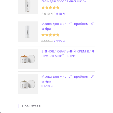
гель для проблемної шкіри
Оцінено в
2 610
₴
2 610
₴
5
з 5
Маска для жирної і проблемної
шкіри
Оцінено в
2 115
₴
2 115
₴
5
з 5
ВІДНОВЛЮВАЛЬНИЙ КРЕМ ДЛЯ
ПРОБЛЕМНОЇ ШКІРИ
Маска для жирної і проблемної
шкіри
3 510
₴
Нові Статті
,