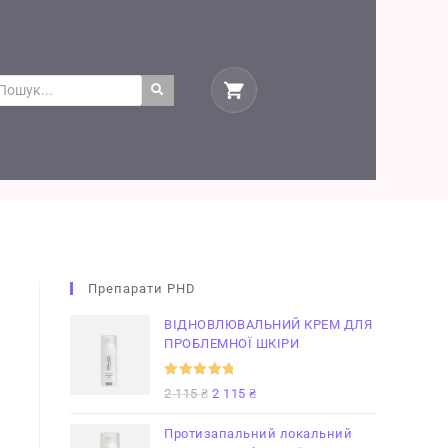
Препарати PHD
ВІДНОВЛЮВАЛЬНИЙ КРЕМ ДЛЯ
ПРОБЛЕМНОЇ ШКІРИ
Оцінено в
2 115
₴
2 115
₴
5.00
з 5
Протизапальний локальний