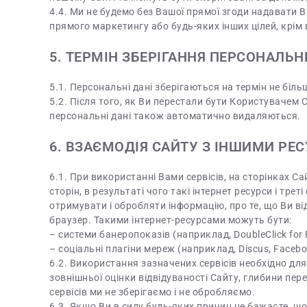
4.4. Ми не будемо без Вашої прямої згоди надавати В
прямого маркетингу або будь-яких інших цілей, крі
5. ТЕРМІН ЗБЕРІГАННЯ ПЕРСОНАЛЬ
5.1. Персональні дані зберігаються на термін не більш
5.2. Після того, як Ви перестали бути Користувачем
персональні дані також автоматично видаляються.
6. ВЗАЄМОДІЯ САЙТУ З ІНШИМИ РЕ
6.1. При використанні Вами сервісів, на сторінках Са
сторін, в результаті чого такі інтернет ресурси і тре
отримувати і обробляти інформацію, про те, що Ви ві
браузер. Такими інтернет-ресурсами можуть бути:
– системи банеропоказів (наприклад, DoubleClick for Pu
– соціальні плагіни мереж (наприклад, Discus, Facebook
6.2. Використання зазначених сервісів необхідно для
зовнішньої оцінки відвідуваності Сайту, глибини пере
сервісів ми не зберігаємо і не обробляємо.
6.3. Якщо Ви в силу будь-яких причин не бажаєте, що