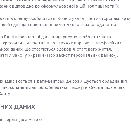
до вимог чинного законодавства України є згодою суб’єкта
аних відповідно до сформульованої в цій Політиці мети їх
вати в оренду особисті дані Користувача третім сторонам, крім
 необхідне для виконання вимог чинного законодавства
о Ваші персональні дані щодо расового або етнічного
 переконань, членства в політичних партіях та професійних
акож даних, що стосуються здоров’я, статевого життя,
атті 7 Закону України «Про захист персональних даних»).
их здійснюється в дата-центрах, де розміщується обладнання,
і персональні дані обробляються і можуть зберігатись в Базі
Сайту.
ЬНИХ ДАНИХ
інформацію з метою: