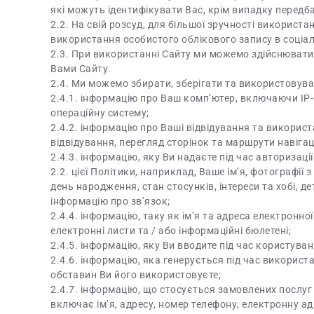
які можуть ідентифікувати Вас, крім випадку передба
2.2. На свій розсуд, для більшої зручності використ
використання особистого облікового запису в соціал
2.3. При використанні Сайту ми можемо здійснювати 
Вами Сайту.
2.4. Ми можемо збирати, зберігати та використовува
2.4.1. інформацію про Ваш комп’ютер, включаючи IP-
операційну систему;
2.4.2. інформацію про Ваші відвідування та викорис
відвідування, перегляд сторінок та маршрути навігаці
2.4.3. інформацію, яку Ви надаєте під час авторизац
2.2. цієї Політики, наприклад, Ваше ім’я, фотографії з
день народження, стан стосунків, інтереси та хобі, де
інформацію про зв’язок;
2.4.4. інформацію, таку як ім’я та адреса електронно
електронні листи та / або інформаційні бюлетені;
2.4.5. інформацію, яку Ви вводите під час користува
2.4.6. інформацію, яка генерується під час використа
обставин Ви його використовуєте;
2.4.7. інформацію, що стосується замовлених послуг н
включає ім’я, адресу, номер телефону, електронну ад