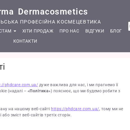
rma Dermacosmetics
ЇЛЬСЬКА ПРОФЕСІЙНА КОСМЕЦЕВТИКА
ІСТАМ
ХІТИ ПРОДАЖ
ПРО НАС
ВІДГУКИ
БЛОГ
КОНТАКТИ
ті
s://phdcare.com.ua/
дуже важлива для нас, і ми прагнемо її
kie (надалі –
«Політика»
) пояснює, що ми будемо робити з
рану на нашому веб-сайті
https://phdcare.com.ua/
, тому ми не
або зміст веб-сайтів третіх сторін.