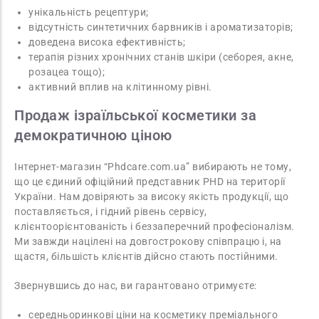
унікальність рецептури;
відсутність синтетичних барвників і ароматизаторів;
доведена висока ефективність;
терапія різних хронічних станів шкіри (себорея, акне,
розацеа тощо);
активний вплив на клітинному рівні.
Продаж ізраїльської косметики за
демократичною ціною
Інтернет-магазин “Phdcare.com.ua” вибирають не тому,
що це єдиний офіційний представник PHD на території
України. Нам довіряють за високу якість продукції, що
поставляється, і гідний рівень сервісу,
клієнтоорієнтованість і беззаперечний професіоналізм.
Ми завжди націлені на довгострокову співпрацю і, на
щастя, більшість клієнтів дійсно стають постійними.
Звернувшись до нас, ви гарантовано отримуєте:
середньоринкові ціни на косметику преміального