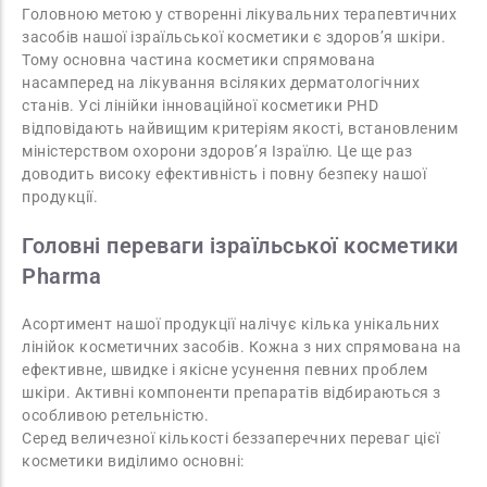
Головною метою у створенні лікувальних терапевтичних
засобів нашої ізраїльської косметики є здоров’я шкіри.
Тому основна частина косметики спрямована
насамперед на лікування всіляких дерматологічних
станів. Усі лінійки інноваційної косметики PHD
відповідають найвищим критеріям якості, встановленим
міністерством охорони здоров’я Ізраїлю. Це ще раз
доводить високу ефективність і повну безпеку нашої
продукції.
Головні переваги ізраїльської косметики
Pharma
Асортимент нашої продукції налічує кілька унікальних
лінійок косметичних засобів. Кожна з них спрямована на
ефективне, швидке і якісне усунення певних проблем
шкіри. Активні компоненти препаратів відбираються з
особливою ретельністю.
Серед величезної кількості беззаперечних переваг цієї
косметики виділимо основні: