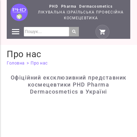
PHD Pharma Dermacosmetics
ЛІКУВАЛЬНА ІЗРАЇЛЬСЬКА ПРОФЕСІЙНА
КОСМЕЦЕВТИКА
ПРЕПАРАТИ
КОСМЕЦЕВТИКИ PHD
Про нас
СЕМІНАРИ
Головна
>
Про нас
Офіційний ексклюзивний представник
космецевтики PHD Pharma
Dermacosmetics в Україні
СТАБІЛЬНІСТЬ АКТИВНИХ КОМПОНЕНТІВ
Активні компоненти вибираються з особливою
ретельністю, з метою досягнення максимального
результату в усуненні будь-яких дефектів шкіри.