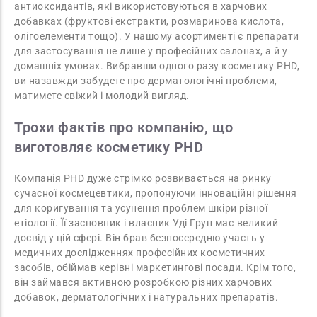
антиоксидантів, які використовуються в харчових
добавках (фруктові екстракти, розмаринова кислота,
олігоелементи тощо). У нашому асортименті є препарати
для застосування не лише у професійних салонах, а й у
домашніх умовах. Вибравши одного разу косметику PHD,
ви назавжди забудете про дерматологічні проблеми,
матимете свіжий і молодий вигляд.
Трохи фактів про компанію, що
виготовляє косметику PHD
Компанія PHD дуже стрімко розвивається на ринку
сучасної космецевтики, пропонуючи інноваційні рішення
для коригування та усунення проблем шкіри різної
етіології. Її засновник і власник Уді Грун має великий
досвід у цій сфері. Він брав безпосередню участь у
медичних дослідженнях професійних косметичних
засобів, обіймав керівні маркетингові посади. Крім того,
він займався активною розробкою різних харчових
добавок, дерматологічних і натуральних препаратів.