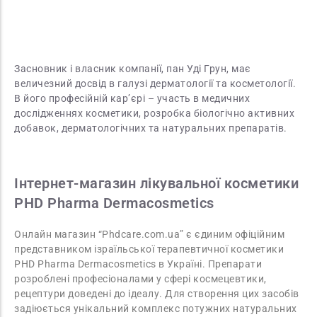
Препарати відповідають найвищим критеріям якості, які
вимагає Міністерство Охорони Здоров’я Ізраїлю.
Засновник і власник компанії, пан Уді Грун, має
величезний досвід в галузі дерматології та косметології.
В його професійній кар’єрі – участь в медичних
дослідженнях косметики, розробка біологічно активних
добавок, дерматологічних та натуральних препаратів.
Інтернет-магазин лікувальної косметики
PHD Pharma Dermacosmetics
Онлайн магазин “Phdcare.com.ua” є єдиним офіційним
представником ізраїльської терапевтичної косметики
PHD Pharma Dermacosmetics в Україні. Препарати
розроблені професіоналами у сфері космецевтики,
рецептури доведені до ідеалу. Для створення цих засобів
задіюється унікальний комплекс потужних натуральних