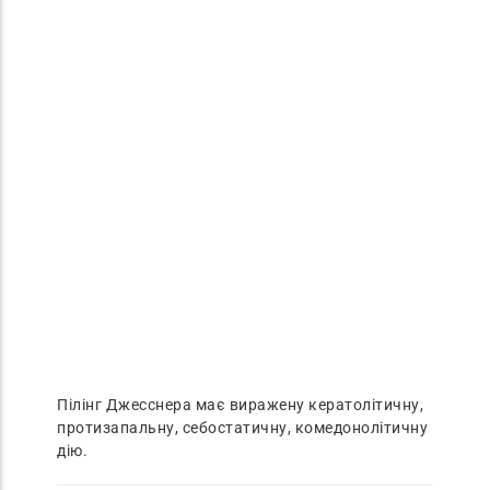
Пілінг Джесснера має виражену кератолітичну,
протизапальну, себостатичну, комедонолітичну
дію.