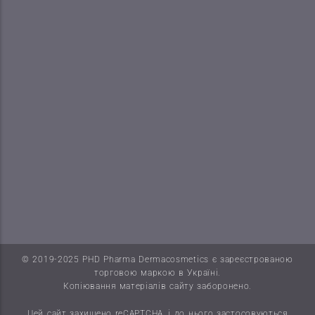
© 2019-2025 PHD Pharma Dermacosmetics є зареєстрованою
торговою маркою в Україні.
Копіювання матеріалів сайту заборонено.
Цей сайт захищено reCAPTCHA, і до нього застосовуються