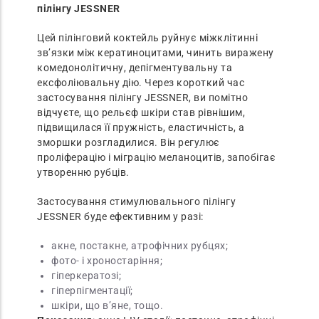
пілінгу JESSNER
Цей пілінговий коктейль руйнує міжклітинні
зв’язки між кератиноцитами, чинить виражену
комедонолітичну, депігментувальну та
ексфоліювальну дію. Через короткий час
застосування пілінгу JESSNER, ви помітно
відчуєте, що рельєф шкіри став рівнішим,
підвищилася її пружність, еластичність, а
зморшки розгладилися. Він регулює
проліферацію і міграцію меланоцитів, запобігає
утворенню рубців.
Застосування стимулювального пілінгу
JESSNER буде ефективним у разі:
акне, постакне, атрофічних рубцях;
фото- і хроностаріння;
гіперкератозі;
гіперпігментації;
шкіри, що в’яне, тощо.