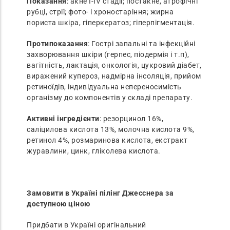
Показання
: акне I-IV стадії; постакне, атрофічні
рубці, стрії; фото- і хроностаріння; жирна
пориста шкіра, гіперкератоз; гіперпігментація.
Протипоказання
: Гострі запальні та інфекційні
захворювання шкіри (герпес, піодермія і т.п),
вагітність, лактація, онкологія, цукровий діабет,
виражений купероз, надмірна інсоляція, прийом
ретиноїдів, індивідуальна непереносимість
організму до компонентів у складі препарату.
Активні інгредієнти
: резорцинол 16%,
саліцилова кислота 13%, молочна кислота 9%,
ретинол 4%, розмаринова кислота, екстракт
журавлини, цинк, гліколева кислота.
Замовити в Україні пілінг Джесснера за
доступною ціною
Придбати в Україні оригінальний