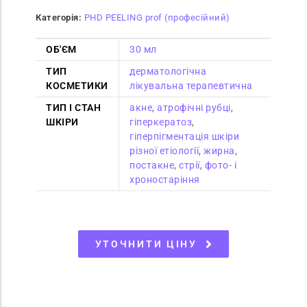
Категорія:
PHD PEELING prof (професійний)
ОБ'ЄМ
30 мл
ТИП
дерматологічна
КОСМЕТИКИ
лікувальна терапевтична
ТИП І СТАН
акне
,
атрофічні рубці
,
ШКІРИ
гіперкератоз
,
гіперпігментація шкіри
різної етіології
,
жирна
,
постакне
,
стрії
,
фото- і
хроностаріння
УТОЧНИТИ ЦІНУ