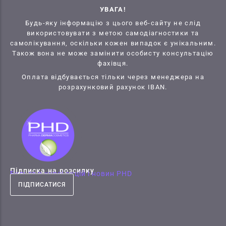
УВАГА!
Будь-яку інформацію з цього веб-сайту не слід
використовувати з метою самодіагностики та
самолікування, оскільки кожен випадок є унікальним.
Також вона не може замінити особисту консультацію
фахівця.
Оплата відбувається тільки через менеджера на
розрахунковий рахунок IBAN.
Підписка на розсилку
Будьте в курсі акцій і новин PHD
ПІДПИСАТИСЯ