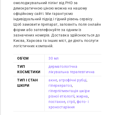
омолоджувальний пілінг від PHD за
демократичною ціною можна на нашому
офіційному сайті. Ми гарантуємо
індивідуальний підхід і гідний рівень сервісу.
Щоб замовити препарат, заповніть поля онлайн
форми або зателефонуйте за одним із
зазначених номерів. Доставка здійснюється до
Києва, Харкова та інших міст, де діють послуги
логістичних компаній.
ОБ'ЄМ
30 мл
ТИП
дерматологічна
КОСМЕТИКИ
лікувальна терапевтична
ТИП І СТАН
акне
,
атрофічні рубці
,
ШКІРИ
гіперкератоз
,
гіперпігментація шкіри
різної етіології
,
жирна
,
постакне
,
стрії
,
фото- і
хроностаріння