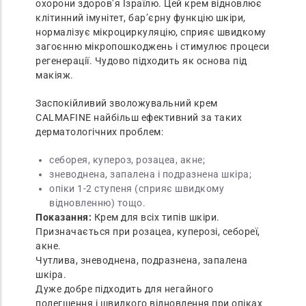
охорони здоров’я Ізраїлю. Цей крем відновлює
клітинний імунітет, бар’єрну функцію шкіри,
нормалізує мікроциркуляцію, сприяє швидкому
загоєнню мікропошкоджень і стимулює процеси
регенерації. Чудово підходить як основа під
макіяж.
Заспокійливий зволожувальний крем
CALMAFINE найбільш ефективний за таких
дерматологічних проблем:
себорея, купероз, розацеа, акне;
зневоднена, запалена і подразнена шкіра;
опіки 1-2 ступеня (сприяє швидкому
відновленню) тощо.
Показання:
Крем для всіх типів шкіри.
Призначається при розацеа, куперозі, себореї,
акне.
Чутлива, зневоднена, подразнена, запалена
шкіра.
Дуже добре підходить для негайного
полегшення і швидкого відновлення при опіках