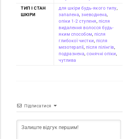
ТИП І СТАН
для шкіри будь-якого типу
,
ШКІРИ
запалена
,
зневоднена
,
опіки 1-2 ступеня
,
після
видалення волосся будь-
яким способом
,
після
глибокої чистки
,
після
мезотерапії
,
після пілінгів
,
подразнена
,
сонячні опіки
,
чутлива
Підписатися