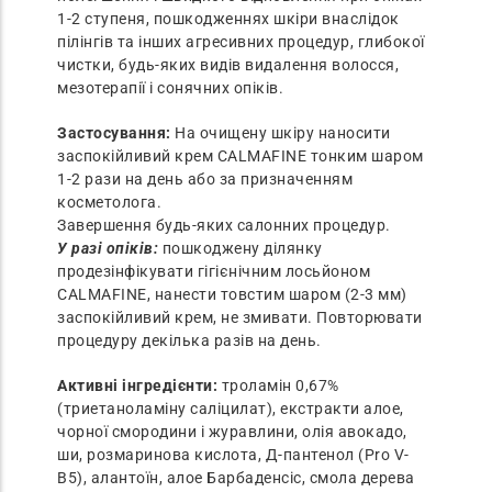
1-2 ступеня, пошкодженнях шкіри внаслідок
пілінгів та інших агресивних процедур, глибокої
чистки, будь-яких видів видалення волосся,
мезотерапії і сонячних опіків.
Застосування:
На очищену шкіру наносити
заспокійливий крем CALMAFINE тонким шаром
1-2 рази на день або за призначенням
косметолога.
Завершення будь-яких салонних процедур.
У разі опіків:
пошкоджену ділянку
продезінфікувати гігієнічним лосьйоном
CALMAFINE, нанести товстим шаром (2-3 мм)
заспокійливий крем, не змивати. Повторювати
процедуру декілька разів на день.
Активні інгредієнти:
троламін 0,67%
(триетаноламіну саліцилат), екстракти алое,
чорної смородини і журавлини, олія авокадо,
ши, розмаринова кислота, Д-пантенол (Pro V-
B5), алантоїн, алое Барбаденсіс, смола дерева