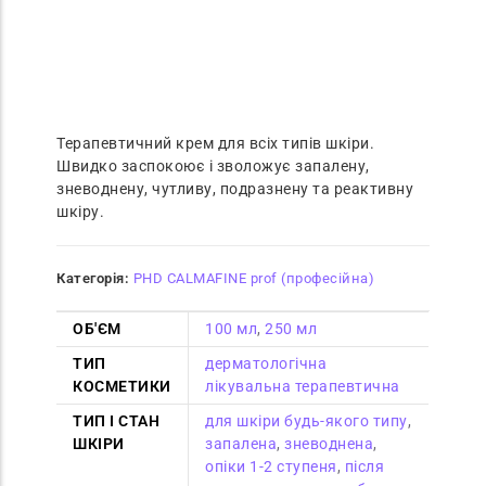
Терапевтичний крем для всіх типів шкіри.
Швидко заспокоює і зволожує запалену,
зневоднену, чутливу, подразнену та реактивну
шкіру.
Категорія:
PHD CALMAFINE prof (професійна)
ОБ'ЄМ
100 мл
,
250 мл
ТИП
дерматологічна
КОСМЕТИКИ
лікувальна терапевтична
ТИП І СТАН
для шкіри будь-якого типу
,
ШКІРИ
запалена
,
зневоднена
,
опіки 1-2 ступеня
,
після