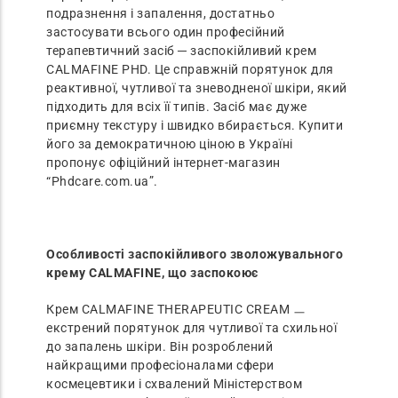
подразнення і запалення, достатньо
застосувати всього один професійний
терапевтичний засіб ─ заспокійливий крем
CALMAFINE PHD. Це справжній порятунок для
реактивної, чутливої та зневодненої шкіри, який
підходить для всіх її типів. Засіб має дуже
приємну текстуру і швидко вбирається. Купити
його за демократичною ціною в Україні
пропонує офіційний інтернет-магазин
“Phdcare.com.ua”.
Особливості заспокійливого зволожувального
крему CALMAFINE, що заспокоює
Крем CALMAFINE THERAPEUTIC CREAM ㅡ
екстрений порятунок для чутливої та схильної
до запалень шкіри. Він розроблений
найкращими професіоналами сфери
космецевтики і схвалений Міністерством