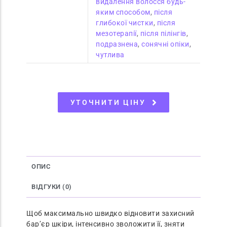
видалення волосся будь-
яким способом
,
після
глибокої чистки
,
після
мезотерапії
,
після пілінгів
,
подразнена
,
сонячні опіки
,
чутлива
УТОЧНИТИ ЦІНУ
ОПИС
ВІДГУКИ (0)
Щоб максимально швидко відновити захисний
бар’єр шкіри, інтенсивно зволожити її, зняти