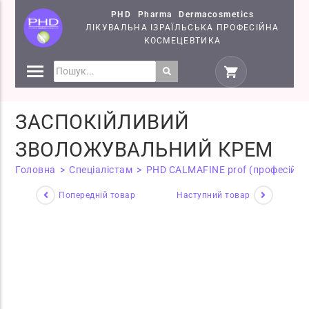
PHD Pharma Dermacosmetics
ЛІКУВАЛЬНА ІЗРАЇЛЬСЬКА ПРОФЕСІЙНА
КОСМЕЦЕВТИКА
ПРЕПАРАТИ
КОСМЕЦЕВТИКИ PHD
ЗАСПОКІЙЛИВИЙ
СЕМІНАРИ
ЗВОЛОЖУВАЛЬНИЙ КРЕМ
Головна
>
Спеціалістам
>
PHD CALMAFINE prof (професійна
Попередній товар
Наступний товар
Хіт!