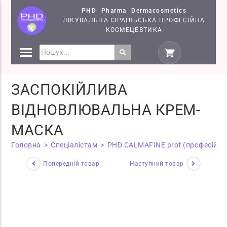
PHD Pharma Dermacosmetics
ЛІКУВАЛЬНА ІЗРАЇЛЬСЬКА ПРОФЕСІЙНА
КОСМЕЦЕВТИКА
ПРЕПАРАТИ
КОСМЕЦЕВТИКИ PHD
ЗАСПОКІЙЛИВА
СЕМІНАРИ
ВІДНОВЛЮВАЛЬНА КРЕМ-
МАСКА
Головна
>
Спеціалістам
>
PHD CALMAFINE prof (професійна
Попередній товар
Наступний товар