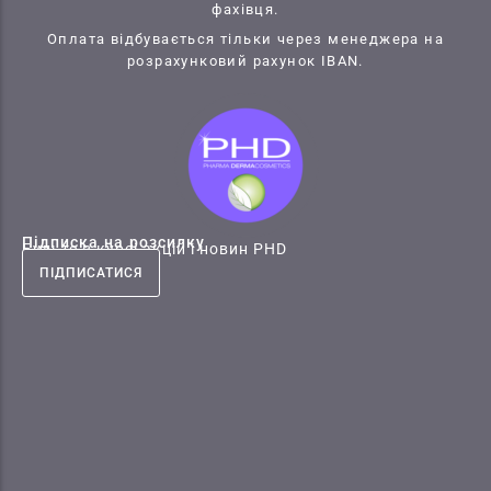
фахівця.
Оплата відбувається тільки через менеджера на
розрахунковий рахунок IBAN.
Підписка на розсилку
Будьте в курсі акцій і новин PHD
ПІДПИСАТИСЯ