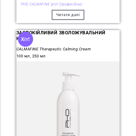
PHD CALMAFINE prof (професійна)
Читати далі
ЗАСПОКІЙЛИВИЙ ЗВОЛОЖУВАЛЬНИЙ
КРЕМ
Хіт!
CALMAFINE Therapeutic Calming Cream
100 мл, 250 мл