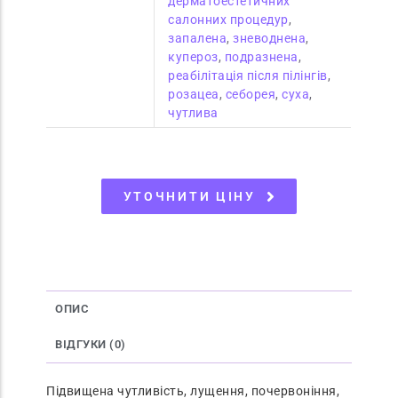
дерматоестетичних
салонних процедур
,
запалена
,
зневоднена
,
купероз
,
подразнена
,
реабілітація після пілінгів
,
розацеа
,
себорея
,
суха
,
чутлива
УТОЧНИТИ ЦІНУ
ОПИС
ВІДГУКИ (0)
Підвищена чутливість, лущення, почервоніння,