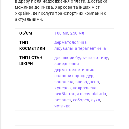
відразу після надходження оплати. Доставка
можлива до Києва, Харкова та інших міст
України, де послуги транспортних компаній є
актуальними.
ОБ'ЄМ
100 мл
,
250 мл
ТИП
дерматологічна
КОСМЕТИКИ
лікувальна терапевтична
ТИП І СТАН
для шкіри будь-якого типу
,
ШКІРИ
завершення
дерматоестетичних
салонних процедур
,
запалена
,
зневоднена
,
купероз
,
подразнена
,
реабілітація після пілінгів
,
розацеа
,
себорея
,
суха
,
чутлива