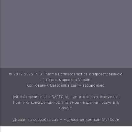
© 2019-2025 PHD Pharma Dermacosmetics є зареєстрованою
торговою маркою в Україні.
Копіювання матеріалів сайту заборонено.
Цей сайт захищено reCAPTCHA, і до нього застосовуються
Політика конфіденційності
та
Умови надання послуг
від
Google.
Дизайн та розробка сайту – діджитал компанія
My7Code