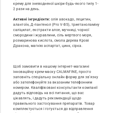
крему для зневодненої шкіри будь-якого типу 1-
2 рази на день.
Активні інгредієнти:
олія авокадо, лецитин,
алантоїн, Д-пантенол (Pro V-B5), триетаноламіну
саліцилат, екстракти алое, мучниці, чорної
смородини і журавлини, сіль мертвого моря,
розмаринова кислота, смола дерева Крові
Дракона, магнію аспартат, цинк, сірка.
Щоб замовити в нашому інтернет-магазині
інноваційну крем-маску CALMAFINE, просто
заповніть спеціальну онлайн форму для зв’язку
або зателефонуйте за вказаним телефонним
номером. Кваліфіковані консультанти компанії
дадуть відповідь на всі питання, що вас
цікавлять, і дадуть рекомендації щодо
правильного застосування препаратів. Товар
комплектується і готується до відправлення