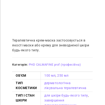
Терапевтична крем-маска застосовується в
якості маски або крему для зневодненої шкіри
будь-якого типу.
Категорія:
PHD CALMAFINE prof (професійна)
ОБ'ЄМ
100 мл
,
250 мл
ТИП
дерматологічна
КОСМЕТИКИ
лікувальна терапевтична
ТИП І СТАН
для шкіри будь-якого типу
,
ШКІРИ
завершення