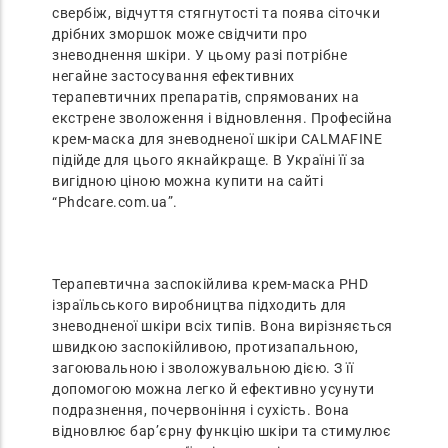
свербіж, відчуття стягнутості та поява сіточки
дрібних зморшок може свідчити про
зневоднення шкіри. У цьому разі потрібне
негайне застосування ефективних
терапевтичних препаратів, спрямованих на
екстрене зволоження і відновлення. Професійна
крем-маска для зневодненої шкіри CALMAFINE
підійде для цього якнайкраще. В Україні її за
вигідною ціною можна купити на сайті
“Phdcare.com.ua”.
Терапевтична заспокійлива крем-маска PHD
ізраїльського виробництва підходить для
зневодненої шкіри всіх типів. Вона вирізняється
швидкою заспокійливою, протизапальною,
загоювальною і зволожувальною дією. З її
допомогою можна легко й ефективно усунути
подразнення, почервоніння і сухість. Вона
відновлює бар’єрну функцію шкіри та стимулює