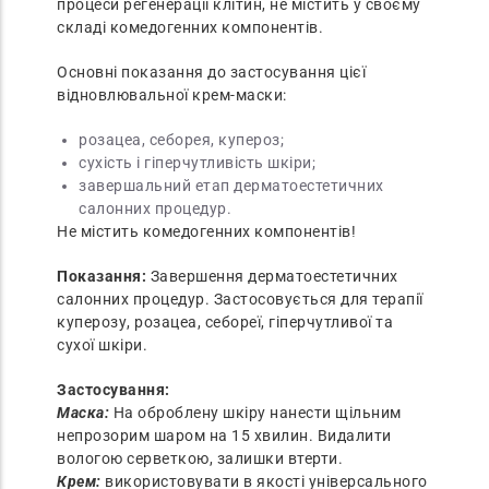
процеси регенерації клітин, не містить у своєму
складі комедогенних компонентів.
Основні показання до застосування цієї
відновлювальної крем-маски:
розацеа, себорея, купероз;
сухість і гіперчутливість шкіри;
завершальний етап дерматоестетичних
салонних процедур.
Не містить комедогенних компонентів!
Показання:
Завершення дерматоестетичних
салонних процедур. Застосовується для терапії
куперозу, розацеа, себореї, гіперчутливої та
сухої шкіри.
Застосування:
Маска:
На оброблену шкіру нанести щільним
непрозорим шаром на 15 хвилин. Видалити
вологою серветкою, залишки втерти.
Крем:
використовувати в якості універсального