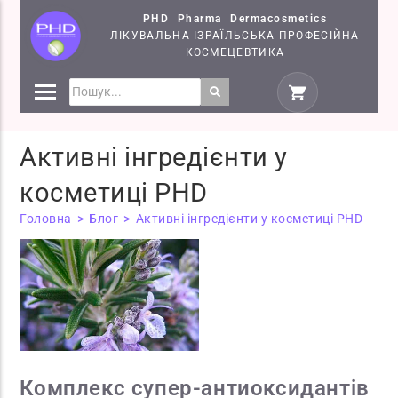
PHD Pharma Dermacosmetics
ЛІКУВАЛЬНА ІЗРАЇЛЬСЬКА ПРОФЕСІЙНА
КОСМЕЦЕВТИКА
ПРЕПАРАТИ
КОСМЕЦЕВТИКИ PHD
Активні інгредієнти у
СЕМІНАРИ
косметиці PHD
Головна
>
Блог
>
Активні інгредієнти у косметиці PHD
Комплекс супер-антиоксидантів