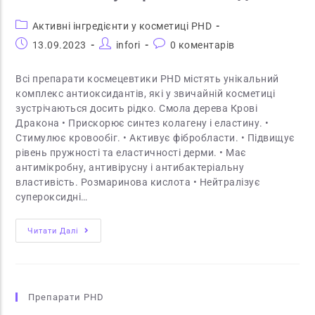
Активні інгредієнти у косметиці PHD
13.09.2023
infori
0 коментарів
Всі препарати космецевтики PHD містять унікальний
комплекс антиоксидантів, які у звичайній косметиці
зустрічаються досить рідко. Смола дерева Крові
Дракона • Прискорює синтез колагену і еластину. •
Стимулює кровообіг. • Активує фібробласти. • Підвищує
рівень пружності та еластичності дерми. • Має
антимікробну, антивірусну і антибактеріальну
властивість. Розмаринова кислота • Нейтралізує
супероксидні…
Читати Далі
Препарати PHD