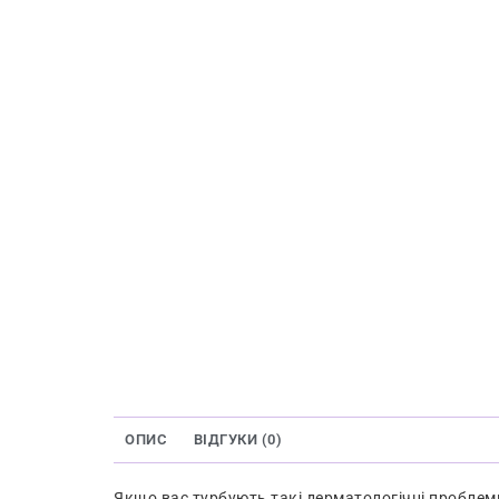
ОПИС
ВІДГУКИ (0)
Якщо вас турбують такі дерматологічні проблеми 