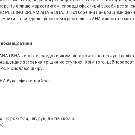
епаратів є лише маркетингом, справді ефективні засоби все ж і
IC PEELING CREAM AHA & BHA. Він створений найкращими фахі
і купити за вигідною ціною цей крем пілінг з АНА кислотою можн
і космецевтики
 АНА і ВНА-кислоти, завдяки яким він живить, зволожує і деліка
є на швидке загоєння тріщин на ступнях. Крім того, цей терапе
ює й оновлює шкіру.
A буде ефективний за:
кірою тіла, ніг, рук, ліктів і колін.
»).