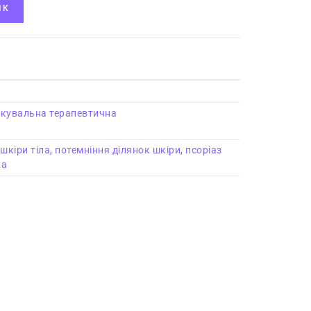
ИК
ікувальна терапевтична
 шкіри тіла
,
потемніння ділянок шкіри
,
псоріаз
ха