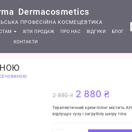
rma Dermacosmetics
ЇЛЬСЬКА ПРОФЕСІЙНА КОСМЕЦЕВТИКА
ІСТАМ
ХІТИ ПРОДАЖ
ПРО НАС
ВІДГУКИ
БЛОГ
КОНТАКТИ
ИНОЮ
З СЕЧОВИНОЮ
2 880
₴
2 880
₴
Терапевтичний крем-пілінг містить AH
відлущує суху і загрубілу шкіру тіла.