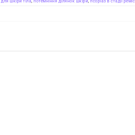
,
для шкіри тіла
,
потемніння ділянок шкіри
,
псоріаз в стадії ремісі