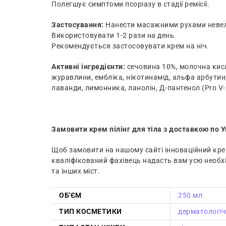
Полегшує симптоми псоріазу в стадії ремісії.
Застосування:
Нанести масажними рухами невелик
Використовувати 1-2 рази на день.
Рекомендується застосовувати крем на ніч.
Активні інгредієнти:
сечовина 10%, молочна кисл
журавлини, ембліка, нікотинамід, альфа арбутин,
лаванди, лимонника, ланолін, Д-пантенол (Pro V-
Замовити крем пілінг для тіла з доставкою по У
Щоб замовити на нашому сайті інноваційний крем
кваліфікований фахівець надасть вам усю необхі
та інших міст.
ОБ'ЄМ
250 мл
ТИП КОСМЕТИКИ
дерматологіч