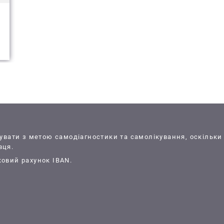
вувати з метою самодіагностики та самолікування, оскільки
вця.
ковий рахунок IBAN.