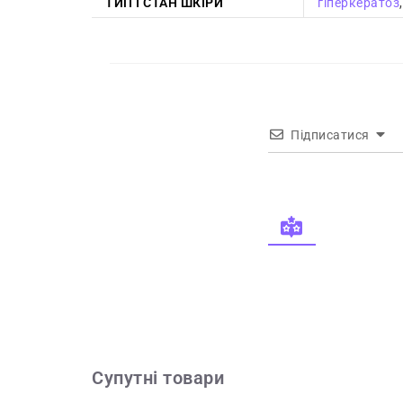
ТИП І СТАН ШКІРИ
гіперкератоз
Підписатися
Супутні товари