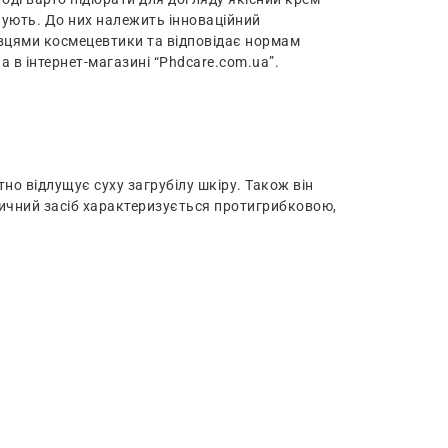
снують. До них належить інноваційний
вцями космецевтики та відповідає нормам
а в інтернет-магазині “Phdcare.com.ua”.
тно відлущує суху загрубілу шкіру. Також він
втичний засіб характеризується протигрибковою,