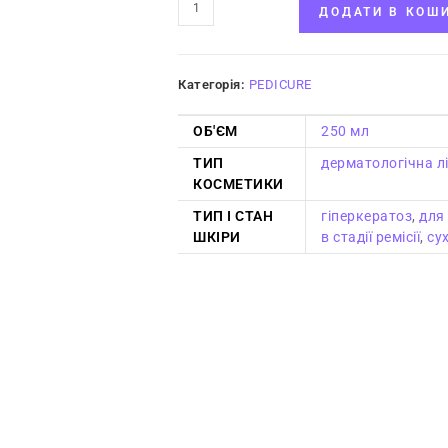
ДОДАТИ В КОШ
Категорія:
PEDICURE
ОБ'ЄМ
250 мл
ТИП
дерматологічна л
КОСМЕТИКИ
ТИП І СТАН
гіперкератоз
,
для
ШКІРИ
в стадії ремісії
,
су