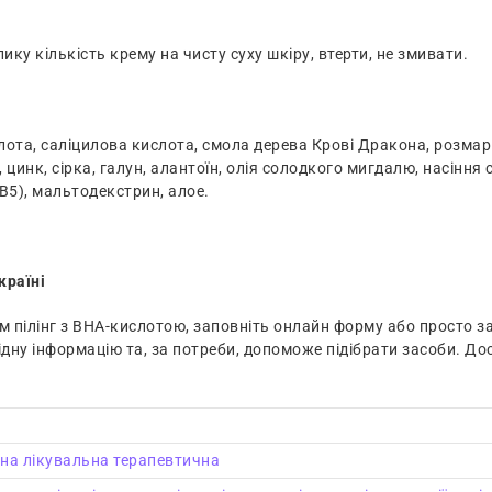
у кількість крему на чисту суху шкіру, втерти, не змивати.
ота, саліцилова кислота, смола дерева Крові Дракона, розмар
 цинк, сірка, галун, алантоїн, олія солодкого мигдалю, насіння
B5), мальтодекстрин, алое.
країні
 пілінг з ВНА-кислотою, заповніть онлайн форму або просто з
дну інформацію та, за потреби, допоможе підібрати засоби. До
на лікувальна терапевтична