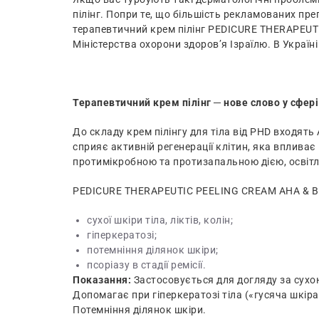
пілінг. Попри те, що більшість рекламованих пр
терапевтичний крем пілінг PEDICURE THERAPEUT
Міністерства охорони здоров’я Ізраїлю. В Україн
Терапевтичний крем пілінг ─ нове слово у сфер
До складу крем пілінгу для тіла від PHD входять
сприяє активній регенерації клітин, яка вплива
протимікробною та протизапальною дією, освітл
PEDICURE THERAPEUTIC PEELING CREAM AHA & BH
сухої шкіри тіла, ліктів, колін;
гіперкератозі;
потемніння ділянок шкіри;
псоріазу в стадії ремісії.
Показання:
Застосовується для догляду за сухою ш
Допомагає при гіперкератозі тіла («гусяча шкіра
Потемніння ділянок шкіри.