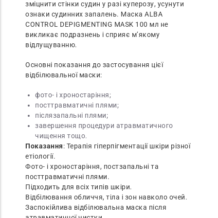
зміцнити стінки судин у разі куперозу, усунути
ознаки судинних запалень. Маска ALBA
CONTROL DEPIGMENTING MASK 100 мл не
викликає подразнень і сприяє м’якому
відлущуванню.
Основні показання до застосування цієї
відбілювальної маски:
фото- і хроностаріння;
посттравматичні плями;
післязапальні плями;
завершення процедури атравматичного
чищення тощо.
Показання
: Терапія гіперпігментації шкіри різної
етіології.
Фото- і хроностаріння, постзапальні та
посттравматичні плями.
Підходить для всіх типів шкіри.
Відбілювання обличчя, тіла і зон навколо очей.
Заспокійлива відбілювальна маска після
атравматичної чистки.