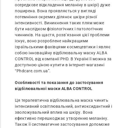
осередкове відкладення меланіну в шкірі) дуже
поширена. Вона проявляється у вигляді
потемніння окремих ділянок шкіри різної
інтенсивності. Виникнення таких плям може
бути наслідком фізіологічних і патологічних
чинників. На щастя, розв’язання цієї проблеми
існує, воно розроблене найкращими
ізраїльськими фахівцями космецевтики і являє
собою інноваційну відбілювальну маску ALBA
CONTROL від компанії PHD. В Україні її можна за
доступною ціною купити в інтернет-магазині
“Phdcare.com.ua”.
Особливості та показання до застосування
відбілювальної маски ALBA CONTROL
Ця терапевтична відбілювальна маска чинить
інтенсивний освітлювальний, антиоксидантний і
зволожувальний вплив на шкіру. Вона
ефективно перешкоджає утворенню меланіну.
Також її систематичне застосування допоможе