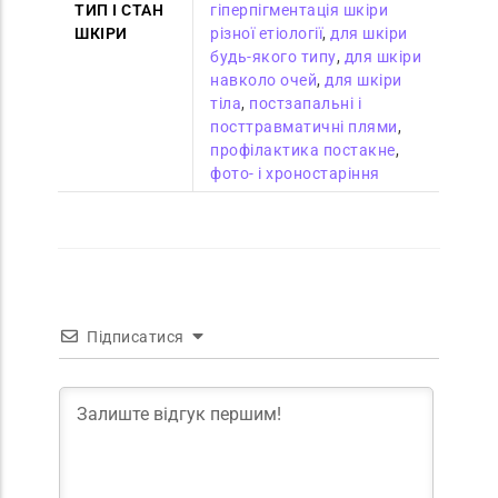
ТИП І СТАН
гіперпігментація шкіри
ШКІРИ
різної етіології
,
для шкіри
будь-якого типу
,
для шкіри
навколо очей
,
для шкіри
тіла
,
постзапальні і
посттравматичні плями
,
профілактика постакне
,
фото- і хроностаріння
Підписатися