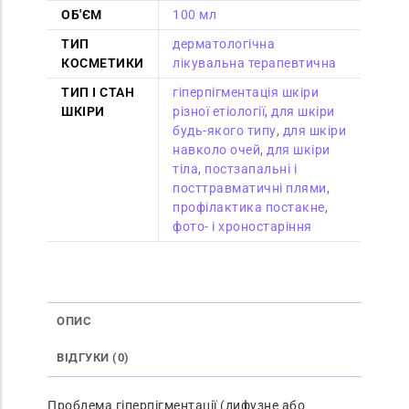
ОБ'ЄМ
100 мл
ТИП
дерматологічна
КОСМЕТИКИ
лікувальна терапевтична
ТИП І СТАН
гіперпігментація шкіри
ШКІРИ
різної етіології
,
для шкіри
будь-якого типу
,
для шкіри
навколо очей
,
для шкіри
тіла
,
постзапальні і
посттравматичні плями
,
профілактика постакне
,
фото- і хроностаріння
ОПИС
ВІДГУКИ (0)
Проблема гіперпігментації (дифузне або