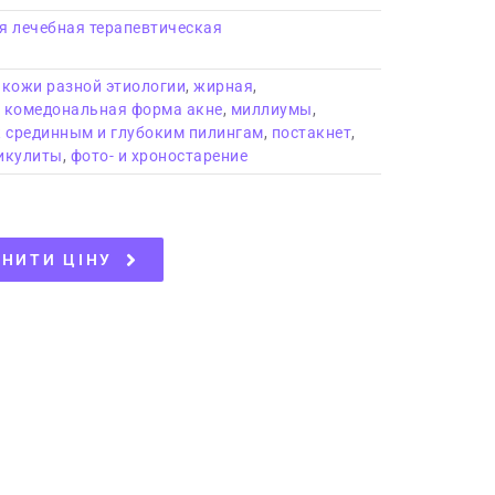
я лечебная терапевтическая
 кожи разной этиологии
,
жирная
,
,
комедональная форма акне
,
миллиумы
,
к срединным и глубоким пилингам
,
постакнет
,
икулиты
,
фото- и хроностарение
НИТИ ЦІНУ