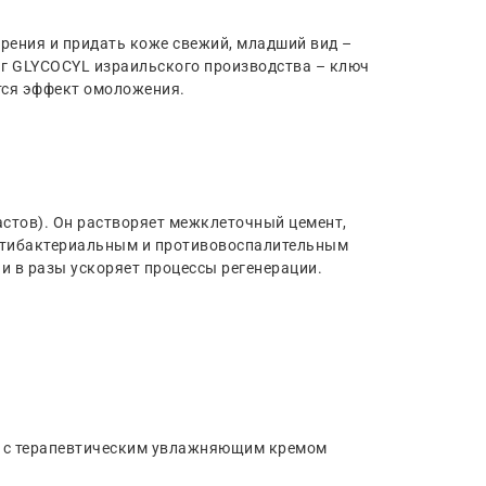
арения и придать коже свежий, младший вид –
г GLYCOCYL израильского производства – ключ
ется эффект омоложения.
стов). Он растворяет межклеточный цемент,
антибактериальным и противовоспалительным
и в разы ускоряет процессы регенерации.
ии с терапевтическим увлажняющим кремом