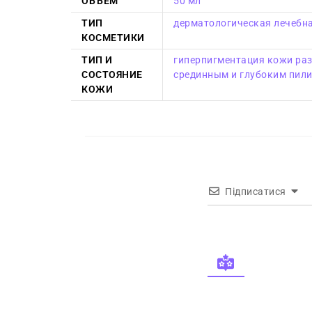
ОБЪЕМ
50 мл
ТИП
дерматологическая лечебна
КОСМЕТИКИ
ТИП И
гиперпигментация кожи раз
СОСТОЯНИЕ
срединным и глубоким пил
КОЖИ
Підписатися