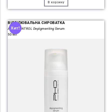
В корзину
ВІДБІЛЮВАЛЬНА СИРОВАТКА
Хит!
ALBA CONTROL Depigmenting Serum
50 мл