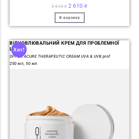
2 610
₴
2 610
₴
В корзину
ВІДНОВЛЮВАЛЬНИЙ КРЕМ ДЛЯ ПРОБЛЕМНОЇ
ШКІРИ
Хит!
SPF-20 ACURE THERAPEUTIC CREAM UVA & UVB prof
250 мл, 50 мл