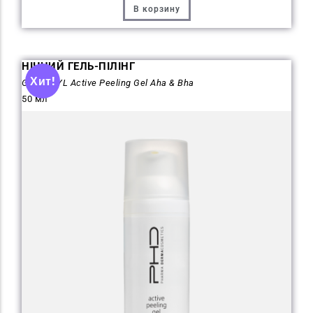
В корзину
НІЧНИЙ ГЕЛЬ-ПІЛІНГ
Хит!
GLYCOCYL Active Peeling Gel Aha & Bha
50 мл