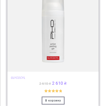
GLYCOCYL
2 610
₴
2 610
₴
Оценка
5
В корзину
из 5