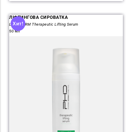
ЛІФТИНГОВА СИРОВАТКА
Хит!
LIFT'N FIRM Therapeutic Lifting Serum
50 мл