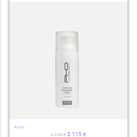
Acure
2 115
₴
2 115
₴