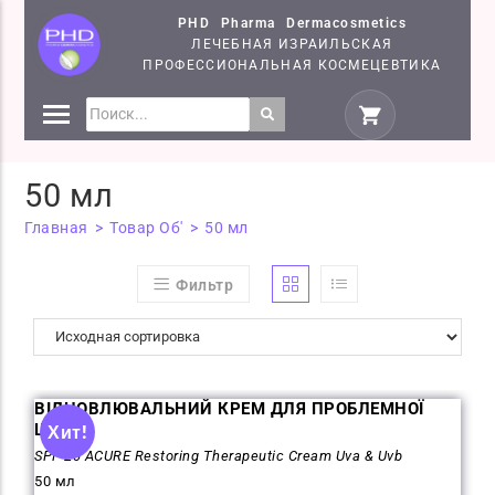
PHD Pharma Dermacosmetics
ЛЕЧЕБНАЯ ИЗРАИЛЬСКАЯ
ПРОФЕССИОНАЛЬНАЯ КОСМЕЦЕВТИКА
СРЕДСТВА
КОСМЕЦЕВТИКИ PHD
50 мл
СЕМІНАРИ
Главная
>
Товар Об'
>
50 мл
Фильтр
ВІДНОВЛЮВАЛЬНИЙ КРЕМ ДЛЯ ПРОБЛЕМНОЇ
ШКІРИ
Хит!
SPF-20 ACURE Restoring Therapeutic Cream Uva & Uvb
50 мл