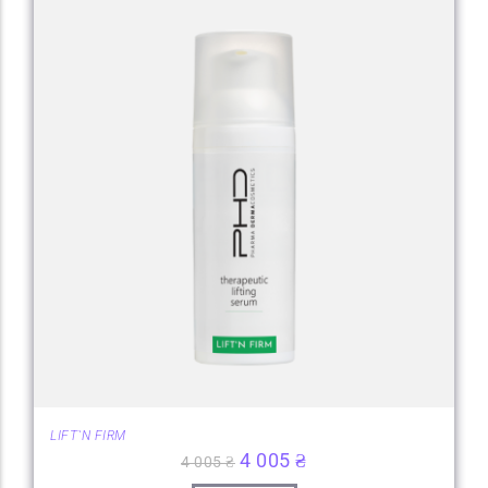
LIFT`N FIRM
4 005
₴
4 005
₴