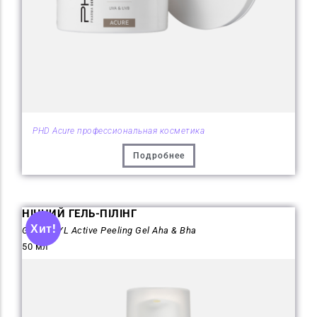
PHD Acure профессиональная косметика
Подробнее
НІЧНИЙ ГЕЛЬ-ПІЛІНГ
Хит!
GLYCOCYL Active Peeling Gel Aha & Bha
50 мл