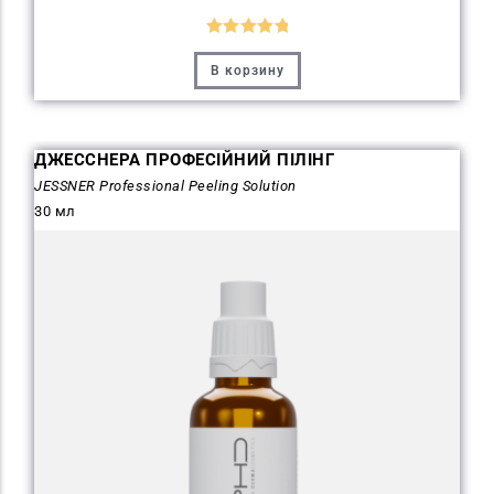
Оценка
В корзину
5.00
из 5
ДЖЕССНЕРА ПРОФЕСІЙНИЙ ПІЛІНГ
JESSNER Professional Peeling Solution
30 мл