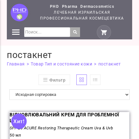
PHD Pharma Dermacosmetics
ЛЕЧЕБНАЯ ИЗРАИЛЬСКАЯ
ПРОФЕССИОНАЛЬНАЯ КОСМЕЦЕВТИКА
СРЕДСТВА
КОСМЕЦЕВТИКИ PHD
постакнет
СЕМІНАРИ
Главная
>
Товар Тип и состояние кожи
>
постакнет
Фильтр
ВІДНОВЛЮВАЛЬНИЙ КРЕМ ДЛЯ ПРОБЛЕМНОЇ
ШКІРИ
Хит!
SPF-20 ACURE Restoring Therapeutic Cream Uva & Uvb
50 мл