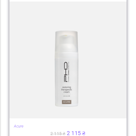
Acure
2 115
₴
2 115
₴