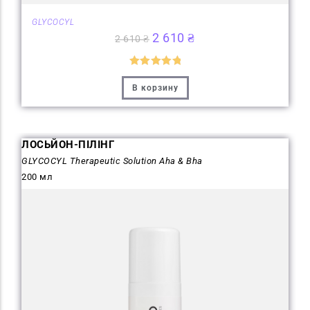
GLYCOCYL
2 610
₴
2 610
₴
Оценка
5
В корзину
из 5
ЛОСЬЙОН-ПІЛІНГ
GLYCOCYL Therapeutic Solution Aha & Bha
200 мл