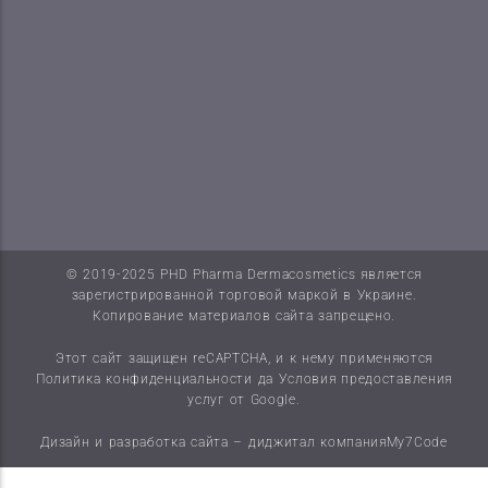
© 2019-2025 PHD Pharma Dermacosmetics является
зарегистрированной торговой маркой в Украине.
Копирование материалов сайта запрещено.
Этот сайт защищен reCAPTCHA, и к нему применяются
Политика конфиденциальности
да
Условия предоставления
услуг
от Google.
Дизайн и разработка сайта – диджитал компания
My7Code