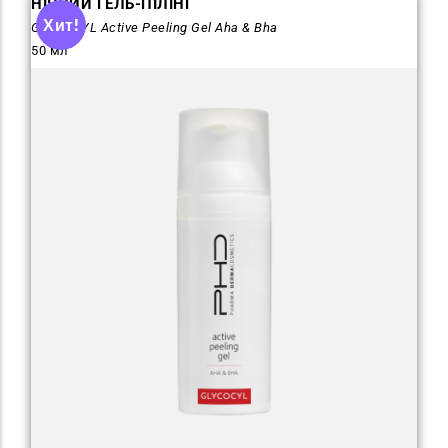
НІЧНИЙ ГЕЛЬ-ПІЛІНГ
Хит!
GLYCOCYL Active Peeling Gel Aha & Bha
50 мл