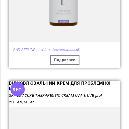
PHD PEELING prof (профессиональный)
Подробнее
ВІДНОВЛЮВАЛЬНИЙ КРЕМ ДЛЯ ПРОБЛЕМНОЇ
ШКІРИ
Хит!
SPF-20 ACURE THERAPEUTIC CREAM UVA & UVB prof
250 мл, 50 мл