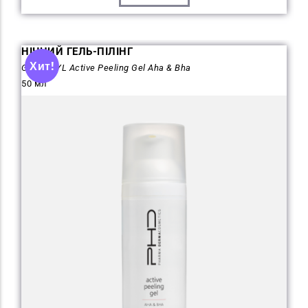
НІЧНИЙ ГЕЛЬ-ПІЛІНГ
Хит!
GLYCOCYL Active Peeling Gel Aha & Bha
50 мл