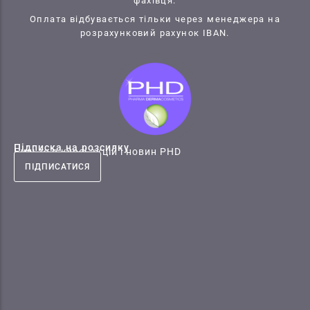
фахівця.
Оплата відбувається тільки через менеджера на
розрахунковий рахунок IBAN.
Підписка на розсилку
Будьте в курсі акцій і новин PHD
ПІДПИСАТИСЯ