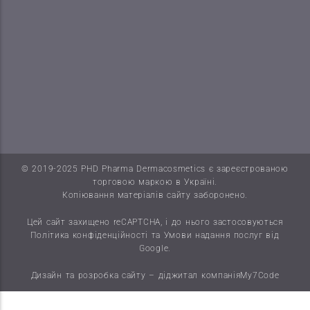
© 2019-2025 PHD Pharma Dermacosmetics є зареєстрованою
торговою маркою в Україні.
Копіювання матеріалів сайту заборонено.
Цей сайт захищено reCAPTCHA, і до нього застосовуються
Політика конфіденційності
та
Умови надання послуг
від
Google.
Дизайн та розробка сайту – діджитал компанія
My7Code