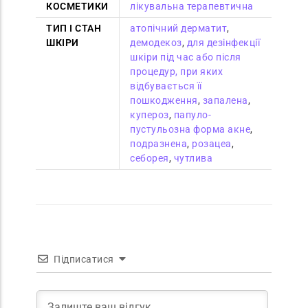
КОСМЕТИКИ
лікувальна терапевтична
ТИП І СТАН
атопічний дерматит
,
ШКІРИ
демодекоз
,
для дезінфекції
шкіри під час або після
процедур, при яких
відбувається її
пошкодження
,
запалена
,
купероз
,
папуло-
пустульозна форма акне
,
подразнена
,
розацеа
,
себорея
,
чутлива
Підписатися