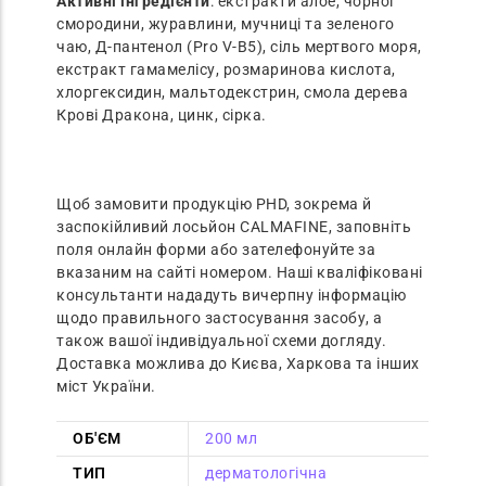
Активні інгредієнти
: екстракти алое, чорної
смородини, журавлини, мучниці та зеленого
чаю, Д-пантенол (Pro V-B5), сіль мертвого моря,
екстракт гамамелісу, розмаринова кислота,
хлоргексидин, мальтодекстрин, смола дерева
Крові Дракона, цинк, сірка.
Щоб замовити продукцію PHD, зокрема й
заспокійливий лосьйон CALMAFINE, заповніть
поля онлайн форми або зателефонуйте за
вказаним на сайті номером. Наші кваліфіковані
консультанти нададуть вичерпну інформацію
щодо правильного застосування засобу, а
також вашої індивідуальної схеми догляду.
Доставка можлива до Києва, Харкова та інших
міст України.
ОБ'ЄМ
200 мл
ТИП
дерматологічна