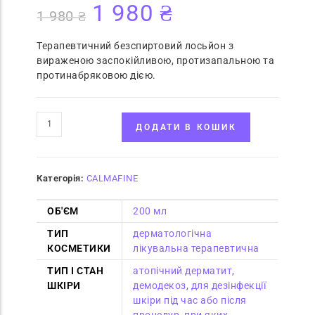
1 980
₴
5.00
з 5 на
1 980
₴
основі
опитування
Терапевтичний безспиртовий лосьйон з
покупця
вираженою заспокійливою, протизапальною та
протинабряковою дією.
ДОДАТИ В КОШИК
Категорія:
CALMAFINE
ОБ'ЄМ
200 мл
ТИП
дерматологічна
КОСМЕТИКИ
лікувальна терапевтична
ТИП І СТАН
атопічний дерматит
,
ШКІРИ
демодекоз
,
для дезінфекції
шкіри під час або після
процедур, при яких