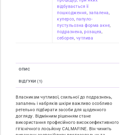
відбувається її
пошкодження
,
запалена
,
купероз
,
папуло-
пустульозна форма акне
,
подразнена
,
розацеа
,
себорея
,
чутлива
ОПИС
ВІДГУКИ (1)
Власникам чутливої, схильної до подразнень,
запалень і набряків шкіри важливо особливо
ретельно підбирати засоби для щоденного
догляду. Відмінним рішенням стане
використання професійного високоефективного
гігієнічного лосьйону CALMAFINE. Він чинить