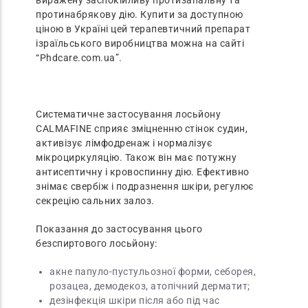
виражену заспокійливу протизапальну та
протинабрякову дію. Купити за доступною
ціною в Україні цей терапевтичний препарат
ізраїльського виробництва можна на сайті
“Phdcare.com.ua”.
Систематичне застосування лосьйону
CALMAFINE сприяє зміцненню стінок судин,
активізує лімфодренаж і нормалізує
мікроциркуляцію. Також він має потужну
антисептичну і кровоспинну дію. Ефективно
знімає свербіж і подразнення шкіри, регулює
секрецію сальних залоз.
Показання до застосування цього
безспиртового лосьйону:
акне папуло-пустульозної форми, себорея,
розацеа, демодекоз, атопічний дерматит;
дезінфекція шкіри після або під час