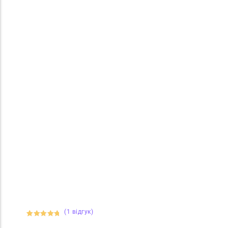
(
1
відгук)
Рейтинг
1