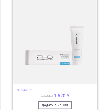
CALMAFINE
1 620
₴
1 620
₴
Додати в кошик