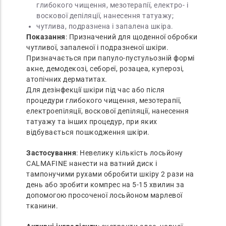
глибокого чищення, мезотерапії, електро- і
воскової депіляції, нанесення татуажу;
чутлива, подразнена і запалена шкіра.
Показання
: Призначений для щоденної обробки
чутливої, запаленої і подразненої шкіри.
Призначається при папуло-пустульозній формі
акне, демодекозі, себореї, розацеа, куперозі,
атопічних дерматитах.
Для дезінфекції шкіри під час або після
процедури глибокого чищення, мезотерапії,
електроепіляції, воскової депіляції, нанесення
татуажу та інших процедур, при яких
відбувається пошкодження шкіри.
Застосування
: Невелику кількість лосьйону
CALMAFINE нанести на ватний диск і
тампонучими рухами обробити шкіру 2 рази на
день або зробити компрес на 5-15 хвилин за
допомогою просоченої лосьйоном марлевої
тканини.