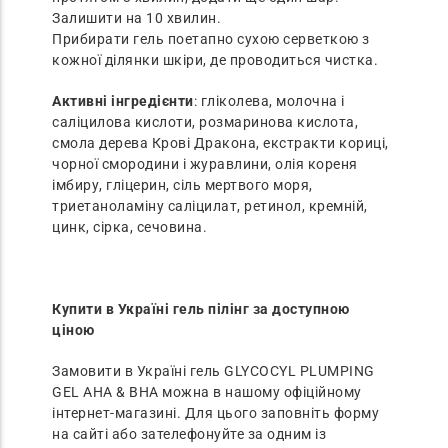
Залишити на 10 хвилин.
Прибирати гель поетапно сухою серветкою з
кожної ділянки шкіри, де проводиться чистка.
Активні інгредієнти
: гліколева, молочна і
саліцилова кислоти, розмаринова кислота,
смола дерева Крові Дракона, екстракти кориці,
чорної смородини і журавлини, олія кореня
імбиру, гліцерин, сіль мертвого моря,
триетаноламіну саліцилат, ретинол, кремній,
цинк, сірка, сечовина.
Купити в Україні гель пілінг за доступною
ціною
Замовити в Україні гель GLYCOCYL PLUMPING
GEL AHA & BHA можна в нашому офіційному
інтернет-магазині. Для цього заповніть форму
на сайті або зателефонуйте за одним із