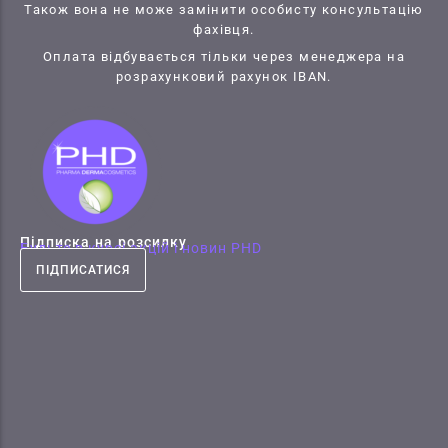
Також вона не може замінити особисту консультацію
фахівця.
Оплата відбувається тільки через менеджера на
розрахунковий рахунок IBAN.
Підписка на розсилку
Будьте в курсі акцій і новин PHD
ПІДПИСАТИСЯ