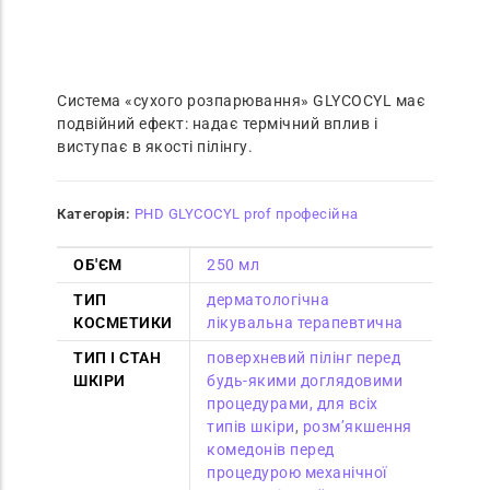
Система «сухого розпарювання» GLYCOCYL має
подвійний ефект: надає термічний вплив і
виступає в якості пілінгу.
Категорія:
PHD GLYCOCYL prof професійна
ОБ'ЄМ
250 мл
ТИП
дерматологічна
КОСМЕТИКИ
лікувальна терапевтична
ТИП І СТАН
поверхневий пілінг перед
ШКІРИ
будь-якими доглядовими
процедурами, для всіх
типів шкіри
,
розм’якшення
комедонів перед
процедурою механічної