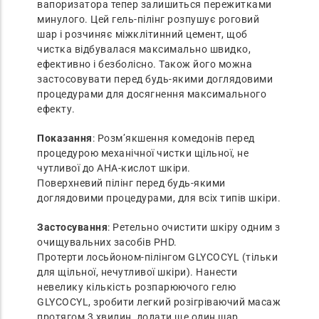
вапоризатора тепер залишиться пережитками
минулого. Цей гель-пілінг розпушує роговий
шар і розчиняє міжклітинний цемент, щоб
чистка відбувалася максимально швидко,
ефективно і безболісно. Також його можна
застосовувати перед будь-якими доглядовими
процедурами для досягнення максимального
ефекту.
Показання
: Розм’якшення комедонів перед
процедурою механічної чистки щільної, не
чутливої до AHA-кислот шкіри.
Поверхневий пілінг перед будь-якими
доглядовими процедурами, для всіх типів шкіри.
Застосування
: Ретельно очистити шкіру одним з
очищувальних засобів PHD.
Протерти лосьйоном-пілінгом GLYCOCYL (тільки
для щільної, нечутливої шкіри). Нанести
невелику кількість розпарюючого гелю
GLYCOCYL, зробити легкий розігріваючий масаж
протягом 3 хвилин, додати ще один шар.