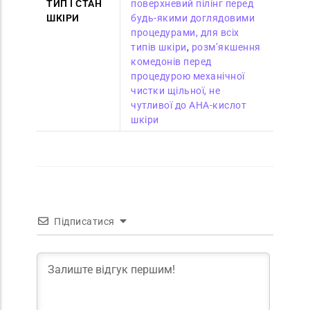
ТИП І СТАН
поверхневий пілінг перед
ШКІРИ
будь-якими доглядовими
процедурами, для всіх
типів шкіри
,
розм’якшення
комедонів перед
процедурою механічної
чистки щільної, не
чутливої до AHA-кислот
шкіри
Підписатися