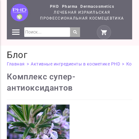
PHD Pharma Dermacosmetics
ЛЕЧЕБНАЯ ИЗРАИЛЬСКАЯ
ПРОФЕССИОНАЛЬНАЯ КОСМЕЦЕВТИКА
СРЕДСТВА
КОСМЕЦЕВТИКИ PHD
Блог
СЕМІНАРИ
Главная
>
Активные ингредиенты в косметике PHD
>
Компл
Комплекс супер-
антиоксидантов