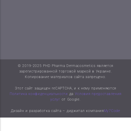
© 2019-2025 PHD Pharma Dermacosmetics является
зарегистрированной торговой маркой в Украине.
Копирование материалов сайта запрещено.
Этот сайт защищен reCAPTCHA, и к нему применяются
Политика конфиденциальности
да
Условия предоставления
услуг
от Google.
Дизайн и разработка сайта – диджитал компания
My7Code