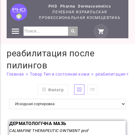
PHD Pharma Dermacosmetics
ЛЕЧЕБНАЯ ИЗРАИЛЬСКАЯ
ПРОФЕССИОНАЛЬНАЯ КОСМЕЦЕВТИКА
СРЕДСТВА
КОСМЕЦЕВТИКИ PHD
реабилитация после
СЕМІНАРИ
пилингов
Главная
>
Товар Тип и состояние кожи
>
реабилитация пос
Фильтр
ДЕРМАТОЛОГІЧНА МАЗЬ
CALMAFINE THERAPEUTIC OINTMENT prof