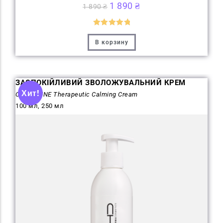
1 890
₴
1 890
₴
Оценка
5
В корзину
из 5
ЗАСПОКІЙЛИВИЙ ЗВОЛОЖУВАЛЬНИЙ КРЕМ
Хит!
CALMAFINE Therapeutic Calming Cream
100 мл, 250 мл