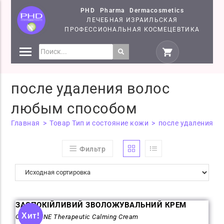
PHD Pharma Dermacosmetics
ЛЕЧЕБНАЯ ИЗРАИЛЬСКАЯ
ПРОФЕССИОНАЛЬНАЯ КОСМЕЦЕВТИКА
СРЕДСТВА
КОСМЕЦЕВТИКИ PHD
после удаления волос
СЕМІНАРИ
любым способом
Главная
>
Товар Тип и состояние кожи
>
после удаления в
Фильтр
ЗАСПОКІЙЛИВИЙ ЗВОЛОЖУВАЛЬНИЙ КРЕМ
Хит!
CALMAFINE Therapeutic Calming Cream